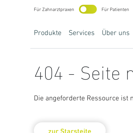
Für Zahnarztpraxen
Für Patienten
Produkte
Services
Über uns
404 - Seite 
Produkte
Prothetik
Die angeforderte Ressource ist n
Implantatprothetik
Schienen
zur Starsteite