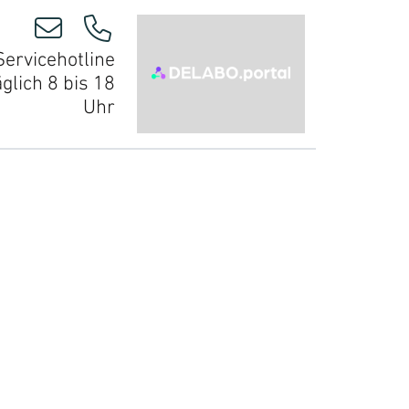
Servicehotline
äglich 8 bis 18
Uhr
er uns
Meisterlabor
Unser Team
Unsere Partner