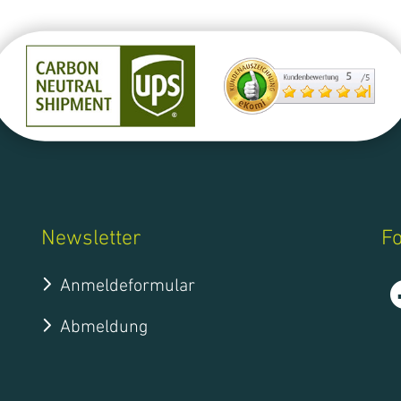
Fortbildungen
DELABO.portal
Implantatplanung
Newsletter
Fo
Anmeldeformular
Abmeldung