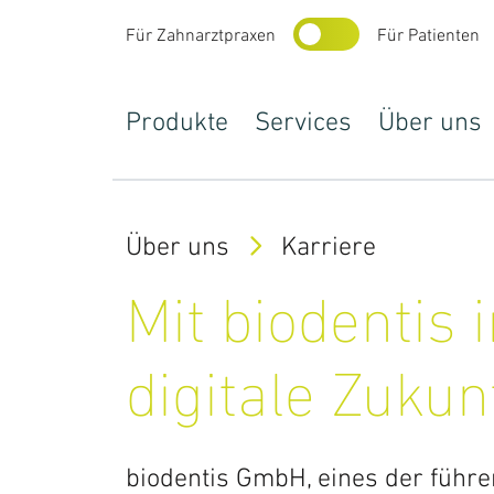
Für Zahnarztpraxen
Für Patienten
Produkte
Services
Über uns
Über uns
Karriere
Produkte
Mit biodentis 
Prothetik
digitale Zukunf
Implantatprothetik
Schienen
biodentis GmbH, eines der führe