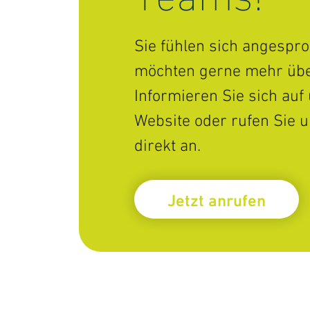
Sie fühlen sich angespr
möchten gerne mehr übe
Informieren Sie sich auf
Website oder rufen Sie 
direkt an.
Jetzt anrufen