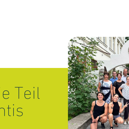
e Teil
ntis