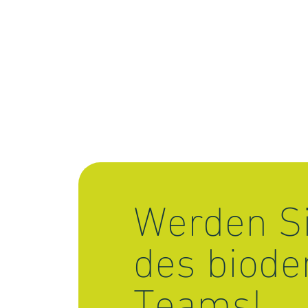
Werden Si
des biode
Teams!