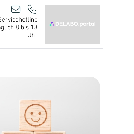
Servicehotline
äglich 8 bis 18
Uhr
er uns
Meisterlabor
Unser Team
Unsere Partner