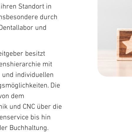
Fortbildungen
 ihren Standort in
 insbesondere durch
DELABO.portal
 Dentallabor und
Implantatplanung
eitgeber besitzt
enshierarchie mit
und individuellen
smöglichkeiten. Die
 von dem
nik und CNC über die
nservice bis hin
der Buchhaltung.