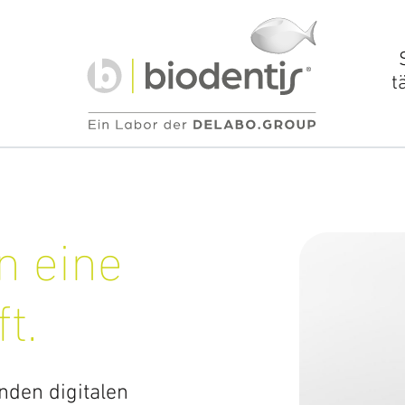
t
Services
Üb
in eine
Downloadcenter
t.
Zahnärztlicher Service
Klinisches Training
nden digitalen