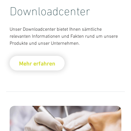
Meisterlabor
Downloadcenter
Unser Team
Unsere Partner
Unser Downloadcenter bietet Ihnen sämtliche
relevanten Informationen und Fakten rund um unsere
So finden Sie uns
Produkte und unser Unternehmen.
Karriere
Mehr erfahren
Impressum
Datenschutzerklärung
AGB