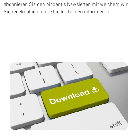
abonnieren Sie den biodentis Newsletter, mit welchem wir
Abformung
Sie regelmäßig über aktuelle Themen informieren .
Aktionen und Angebote
Services
Downloadcenter
Zahnärztlicher Service
Klinisches Training
Fortbildungen
DELABO.portal
Implantatplanung
Über uns