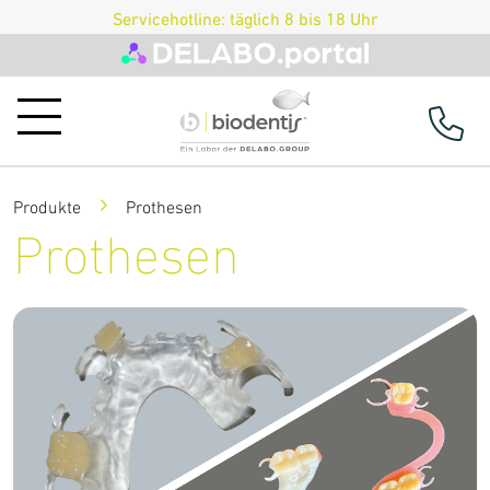
Servicehotline: täglich 8 bis 18 Uhr
Produkte
Prothesen
Produkte
Prothesen
Prothetik
Implantatprothetik
Schienen
Prothesen
Provisorien
Retainer