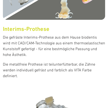
Abformung
Aktionen und Angebote
Services
Interims-Prothese
Die gefräste Interims-Prothese aus dem Hause biodentis
Downloadcenter
wird mit CAD/CAM-Technologie aus einem thermoelastischen
Kunststoff gefertigt - für eine bestmögliche Passung und
Zahnärztlicher Service
hohe Ästhetik.
Klinisches Training
Die metallfreie Prothese ist teilunterfütterbar, die Zähne
Fortbildungen
werden individuell gefräst und farblich als VITA Farbe
definiert.
DELABO.portal
Implantatplanung
Über uns