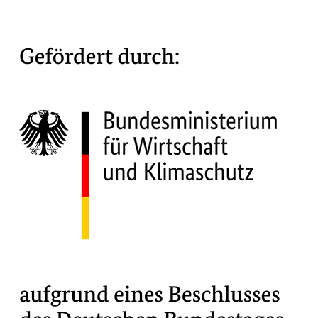
Meisterlabor
Unser Team
Unsere Partner
So finden Sie uns
Karriere
Impressum
Datenschutzerklärung
AGB