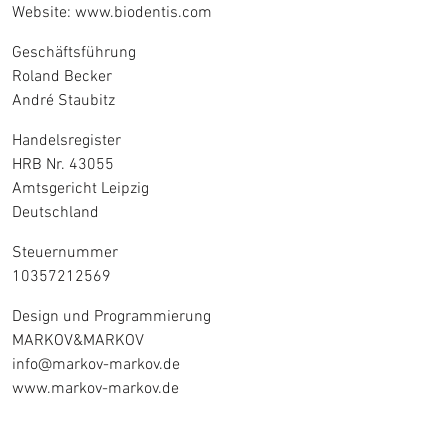
Website: www.biodentis.com
Abformung
Geschäftsführung
Aktionen und Angebote
Roland Becker
André Staubitz
Services
Handelsregister
HRB Nr. 43055
Downloadcenter
Amtsgericht Leipzig
Deutschland
Zahnärztlicher Service
Klinisches Training
Steuernummer
10357212569
Fortbildungen
Design und Programmierung
DELABO.portal
MARKOV&MARKOV
info@markov-markov.de
Implantatplanung
www.markov-markov.de
Über uns